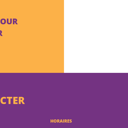
TOUR
R
CTER
HORAIRES