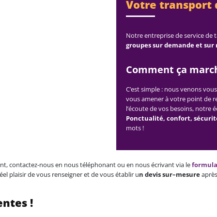
Votre transport
Notre entreprise de service de t
groupes sur demande et sur 
Comment ça march
C’est simple : nous venons vou
vous amener à votre point de ren
l’écoute de vos besoins, notre 
Ponctualité, confort, sécuri
mots !
nt, contactez-nous en nous téléphonant ou en nous écrivant via le
formula
 plaisir de vous renseigner et de vous établir u
n devis sur–mesure
après
entes !