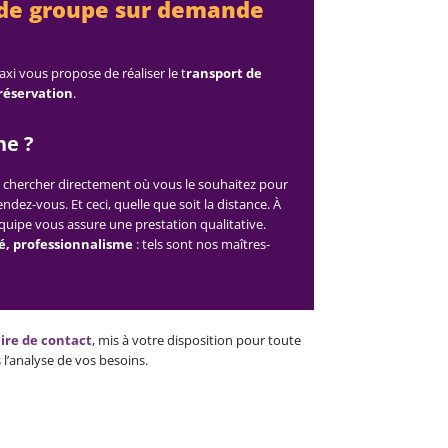
 de groupe sur demande
axi vous propose de réaliser le t
ransport de
réservation
.
e ?
s chercher directement où vous le souhaitez pour
dez-vous. Et ceci, quelle que soit la distance. À
équipe vous assure une prestation qualitative.
té, professionnalisme
: tels sont nos maîtres-
ire de contact
, mis à votre disposition pour toute
 l’analyse de vos besoins.