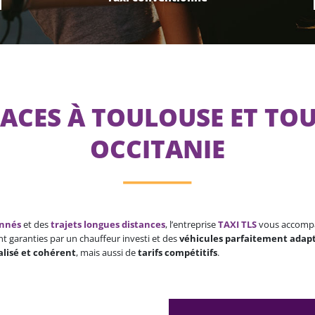
PLACES À TOULOUSE ET TO
OCCITANIE
onnés
et des
trajets longues distances
, l’entreprise
TAXI TLS
vous accompag
t garanties par un chauffeur investi et des
véhicules parfaitement adap
alisé et cohérent
, mais aussi de
tarifs compétitifs
.